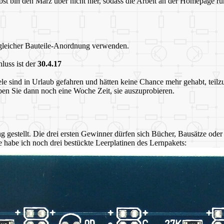
 bin den März über nicht hier, sodass die Arbeit an der Homepage ruht
 gleicher Bauteile-Anordnung verwenden.
luss ist der
30.4.17
le sind in Urlaub gefahren und hätten keine Chance mehr gehabt, teil
en Sie dann noch eine Woche Zeit, sie auszuprobieren.
gestellt. Die drei ersten Gewinner dürfen sich Bücher, Bausätze oder 
 habe ich noch drei bestückte Leerplatinen des Lernpakets: