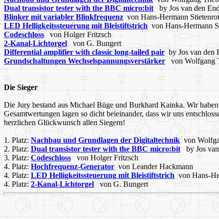
Dual transistor tester with the BBC micro:bit
by Jos van den En
Blinker mit variabler Blinkfrequenz
von Hans-Hermann Stietenro
LED Helligkeitssteuerung mit Bleistiftstrich
von Hans-Hermann St
Codeschloss
von Holger Fritzsch
2-Kanal-Lichtorgel
von G. Bungert
Differential amplifier with classic long-tailed pair
by Jos van den 
Grundschaltungen Wechselspannungsverstärker
von Wolfgang T
Die Sieger
Die Jury bestand aus Michael Büge und Burkhard Kainka. Wir haben v
Gesamtwertungen lagen so dicht beieinander, dass wir uns entschlos
herzlichen Glückwunsch allen Siegern!
1. Platz:
Nachbau und Grundlagen der Digitaltechnik
von Wolfga
2. Platz:
Dual transistor tester with the BBC micro:bit
by Jos van
3. Platz:
Codeschloss
von Holger Fritzsch
4. Platz:
Hochfrequenz-Generator
von Leander Hackmann
4. Platz:
LED Helligkeitssteuerung mit Bleistiftstrich
von Hans-Her
4. Platz:
2-Kanal-Lichtorgel
von G. Bungert