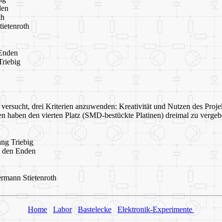
den
th
ietenroth
Enden
riebig
ersucht, drei Kriterien anzuwenden: Kreativität und Nutzen des Proje
sen haben den vierten Platz (SMD-bestückte Platinen) dreimal zu verg
ng Triebig
 den Enden
mann Stietenroth
Home
Labor
Bastelecke
Elektronik-Experimente