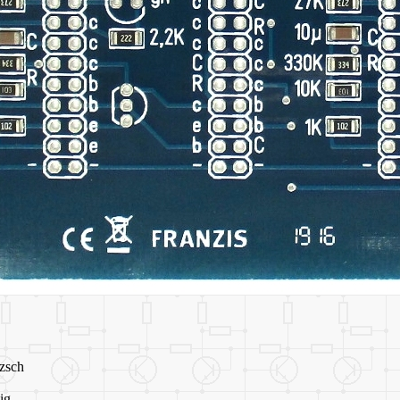
zsch
ig