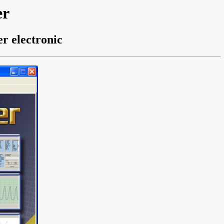
er
 electronic