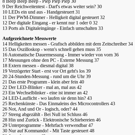
8 Beep Beep Beep - Piep Piep Piep 30
9 Der Reichweitentest - Darf's etwas weiter sein? 30
10 LEDs ein und aus - Handgesteuert 31
11 Der PWM-Dimmer - Helligkeit digital gesteuert 32
12 Der digitale Eingang - er kennt nur 1 oder 0 32
13 Ports als Digitaleingänge - Einfach umschalten 33
Aufgezeichnete Messwerte
14 Helligkeiten messen - Grafisch abbilden mit dem Zeitschreiber 34
15 Das Oszilloskop - wenn's schnell gehen muss 35
16 Automatische Dauermessung - Immer wieder von vorn 36
17 Messungen ohne den PC - Externe Messung 37
18 Extern messen - diesmal digital 38
19 Verzögerter Start - erst vor Ort geht's los 39
20 24-Stunden-Messung - rund um die Uhr 39
21 Das erste Programm - klein aber fein 40
22 Der LED-Blinker - mal an, mal aus 42
23 Ein Wechselblinker - eine ist immer an 42
24 LED-Lauflicht - wo laufen sie denn hin? 43
25 Rechenkünste - Das Einmaleins des Microcontrollers 43
26 Not, And und Or - logisch, oder? 44
27 Streng abgezählt - Bei Null ist Schluss 46
28 Hin und Zurück - Elektronische Schiebereien 46
29 Unterprogramme - Mehrfach verwendbar 47
30 Nur auf Kommando! - Mit Taste gesteuert 48