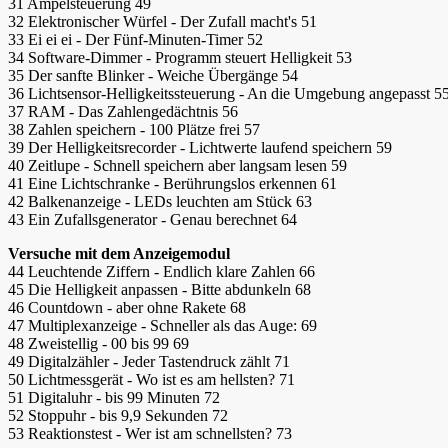
31 Ampelsteuerung 49
32 Elektronischer Würfel - Der Zufall macht's 51
33 Ei ei ei - Der Fünf-Minuten-Timer 52
34 Software-Dimmer - Programm steuert Helligkeit 53
35 Der sanfte Blinker - Weiche Übergänge 54
36 Lichtsensor-Helligkeitssteuerung - An die Umgebung angepasst 5
37 RAM - Das Zahlengedächtnis 56
38 Zahlen speichern - 100 Plätze frei 57
39 Der Helligkeitsrecorder - Lichtwerte laufend speichern 59
40 Zeitlupe - Schnell speichern aber langsam lesen 59
41 Eine Lichtschranke - Berührungslos erkennen 61
42 Balkenanzeige - LEDs leuchten am Stück 63
43 Ein Zufallsgenerator - Genau berechnet 64
Versuche mit dem Anzeigemodul
44 Leuchtende Ziffern - Endlich klare Zahlen 66
45 Die Helligkeit anpassen - Bitte abdunkeln 68
46 Countdown - aber ohne Rakete 68
47 Multiplexanzeige - Schneller als das Auge: 69
48 Zweistellig - 00 bis 99 69
49 Digitalzähler - Jeder Tastendruck zählt 71
50 Lichtmessgerät - Wo ist es am hellsten? 71
51 Digitaluhr - bis 99 Minuten 72
52 Stoppuhr - bis 9,9 Sekunden 72
53 Reaktionstest - Wer ist am schnellsten? 73