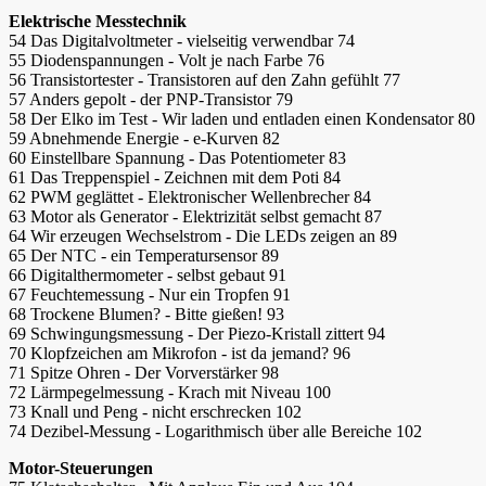
Elektrische Messtechnik
54 Das Digitalvoltmeter - vielseitig verwendbar 74
55 Diodenspannungen - Volt je nach Farbe 76
56 Transistortester - Transistoren auf den Zahn gefühlt 77
57 Anders gepolt - der PNP-Transistor 79
58 Der Elko im Test - Wir laden und entladen einen Kondensator 80
59 Abnehmende Energie - e-Kurven 82
60 Einstellbare Spannung - Das Potentiometer 83
61 Das Treppenspiel - Zeichnen mit dem Poti 84
62 PWM geglättet - Elektronischer Wellenbrecher 84
63 Motor als Generator - Elektrizität selbst gemacht 87
64 Wir erzeugen Wechselstrom - Die LEDs zeigen an 89
65 Der NTC - ein Temperatursensor 89
66 Digitalthermometer - selbst gebaut 91
67 Feuchtemessung - Nur ein Tropfen 91
68 Trockene Blumen? - Bitte gießen! 93
69 Schwingungsmessung - Der Piezo-Kristall zittert 94
70 Klopfzeichen am Mikrofon - ist da jemand? 96
71 Spitze Ohren - Der Vorverstärker 98
72 Lärmpegelmessung - Krach mit Niveau 100
73 Knall und Peng - nicht erschrecken 102
74 Dezibel-Messung - Logarithmisch über alle Bereiche 102
Motor-Steuerungen