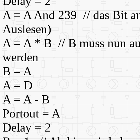
Delay = 2
A = A And 239 // das Bit an
Auslesen)
A = A * B // B muss nun au
werden
B = A
A = D
A = A - B
Portout = A
Delay = 2