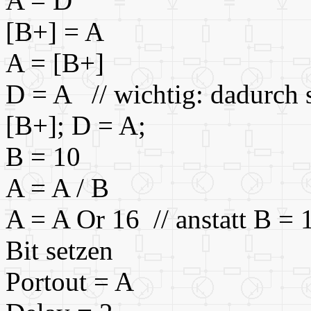
A = D
[B+] = A
A = [B+]
D = A // wichtig: dadurch s
[B+]; D = A;
B = 10
A = A / B
A = A Or 16 // anstatt B = 1
Bit setzen
Portout = A