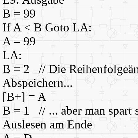
B = 99
If A < B Goto LA:
A = 99
LA:
B = 2 // Die Reihenfolgeän
Abspeichern...
[B+] = A
B = 1 // ... aber man spart 
Auslesen am Ende