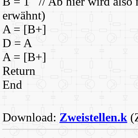
B = 1 // Ab hier wird also 
erwähnt)
A = [B+]
D = A
A = [B+]
Return
End
Download:
Zweistellen.k
(Z