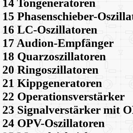
14 Tongeneratore
15 Phasenschieber-Osz
16 LC-Oszillatore
17 Audion-Empfän
18 Quarzoszillato
20 Ringoszillator
21 Kippgenerator
22 Operationsverstä
23 Signalverstärker
24 OPV-Oszillator