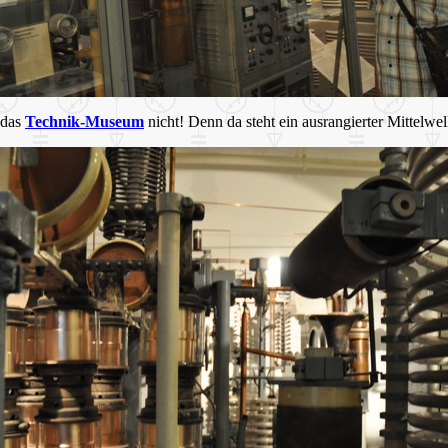
 das
Technik-Museum
nicht! Denn da steht ein ausrangierter Mittelwel