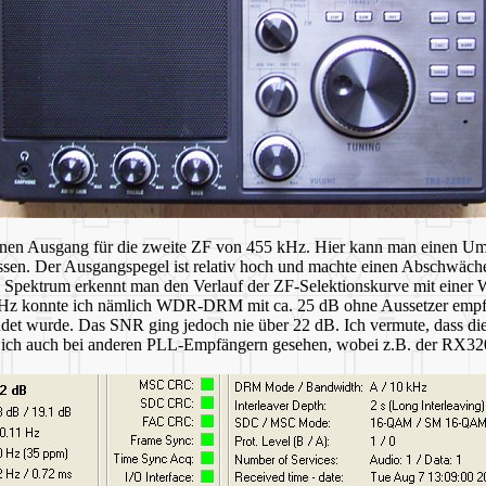
nen Ausgang für die zweite ZF von 455 kHz. Hier kann man einen Umse
ssen. Der Ausgangspegel ist relativ hoch und machte einen Abschwäch
ektrum erkennt man den Verlauf der ZF-Selektionskurve mit einer Wel
93 kHz konnte ich nämlich WDR-DRM mit ca. 25 dB ohne Aussetzer emp
et wurde. Das SNR ging jedoch nie über 22 dB. Ich vermute, dass di
be ich auch bei anderen PLL-Empfängern gesehen, wobei z.B. der RX3