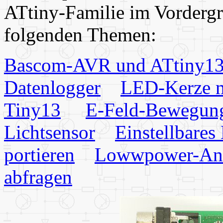
ATtiny-Familie im Vordergru
folgenden Themen:
Bascom-AVR und ATtiny1
Datenlogger
LED-Kerze m
Tiny13
E-Feld-Bewegung
Lichtsensor
Einstellbares
portieren
Lowwpower-An
abfragen