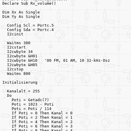
Declare Sub Rx_volume()
Dim Xx As Single
Dim Yy As Single
  Config Scl = Portc.5
  Config Sda = Portc.4
  I2cinit
  Waitms 300
  I2cstart
  I2cwbyte 34
  I2cwbyte &H01
  I2cwbyte &H10   '00 FM, 01 AM, 10 32-kHz-Osz
  I2cwbyte &H05
  I2cstop
  Waitms 800
Initialisierung
  Kanalalt = 255
  Do
    Poti = Getadc(7)
    Poti = 1023 - Poti
    Poti = Poti / 114                                
    If Poti = 0 Then Kanal = 0
    If Poti = 2 Then Kanal = 1
    If Poti = 4 Then Kanal = 2
    If Poti = 6 Then Kanal = 3
    If Poti = 8 Then Kanal = 4