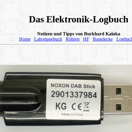
Das Elektronik-Logbuch
Notizen und Tipps von Burkhard Kainka
Home
Labortagebuch
Röhren
HF
Bastelecke
Logbuc