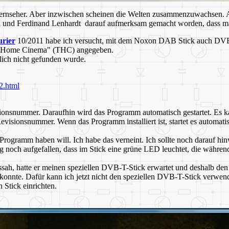
 Fernseher. Aber inzwischen scheinen die Welten zusammenzuwachsen. A
und Ferdinand Lenhardt darauf aufmerksam gemacht worden, dass man
rier
10/2011 habe ich versucht, mit dem Noxon DAB Stick auch DV
ec Home Cinema" (THC) angegeben.
lich nicht gefunden wurde.
2.html
sionsnummer. Daraufhin wird das Programm automatisch gestartet. Es k
visionsnummer. Wenn das Programm installiert ist, startet es automati
Programm haben will. Ich habe das verneint. Ich sollte noch darauf hi
noch aufgefallen, dass im Stick eine grüne LED leuchtet, die währe
h, hatte er meinen speziellen DVB-T-Stick erwartet und deshalb den
nnte. Dafür kann ich jetzt nicht den speziellen DVB-T-Stick verwend
 Stick einrichten.