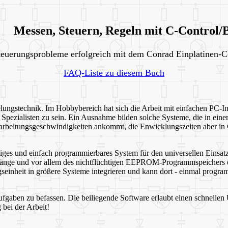
Messen, Steuern, Regeln mit C-Control
teuerungsprobleme erfolgreich mit dem Conrad Einplatinen-
FAQ-Liste zu diesem Buch
lungstechnik. Im Hobbybereich hat sich die Arbeit mit einfachen PC-In
Spezialisten zu sein. Ein Ausnahme bilden solche Systeme, die in ein
rbeitungsgeschwindigkeiten ankommt, die Enwicklungszeiten aber in 
tiges und einfach programmierbares System für den universellen Einsat
änge und vor allem des nichtflüchtigen EEPROM-Programmspeichers eig
inheit in größere Systeme integrieren und kann dort - einmal programm
gaben zu befassen. Die beiliegende Software erlaubt einen schnellen 
 bei der Arbeit!