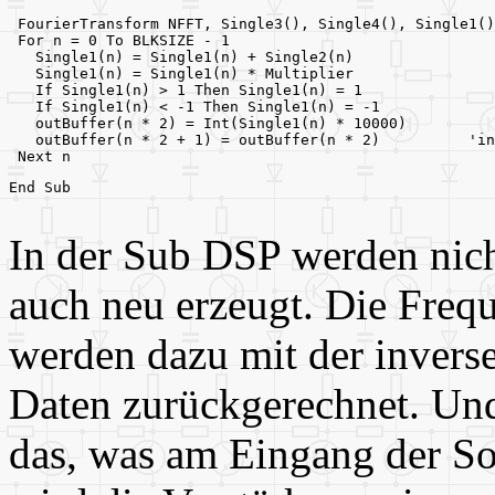
 FourierTransform NFFT, Single3(), Single4(), Single1()
 For n = 0 To BLKSIZE - 1
   Single1(n) = Single1(n) + Single2(n)
   Single1(n) = Single1(n) * Multiplier
   If Single1(n) > 1 Then Single1(n) = 1
   If Single1(n) < -1 Then Single1(n) = -1
   outBuffer(n * 2) = Int(Single1(n) * 10000)
   outBuffer(n * 2 + 1) = outBuffer(n * 2)          'in
 Next n
End Sub
In der Sub DSP werden nicht
auch neu erzeugt. Die Freq
werden dazu mit der invers
Daten zurückgerechnet. Und
das, was am Eingang der So