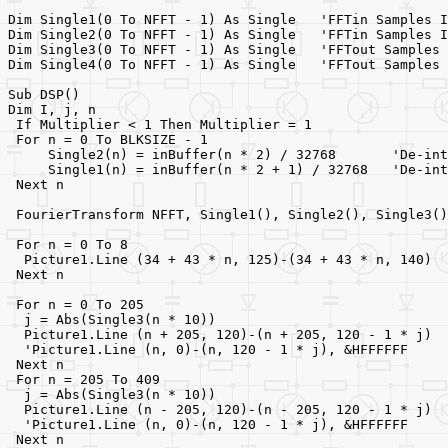
Dim Single1(0 To NFFT - 1) As Single   'FFTin Samples I
Dim Single2(0 To NFFT - 1) As Single   'FFTin Samples I
Dim Single3(0 To NFFT - 1) As Single   'FFTout Samples 
Dim Single4(0 To NFFT - 1) As Single   'FFTout Samples 
Sub DSP()
Dim I, j, n
 If Multiplier < 1 Then Multiplier = 1
 For n = 0 To BLKSIZE - 1
     Single2(n) = inBuffer(n * 2) / 32768       'De-int
     Single1(n) = inBuffer(n * 2 + 1) / 32768   'De-int
 Next n
 FourierTransform NFFT, Single1(), Single2(), Single3()
 For n = 0 To 8
  Picture1.Line (34 + 43 * n, 125)-(34 + 43 * n, 140)
 Next n
 For n = 0 To 205
  j = Abs(Single3(n * 10))
  Picture1.Line (n + 205, 120)-(n + 205, 120 - 1 * j)
  'Picture1.Line (n, 0)-(n, 120 - 1 * j), &HFFFFFF
 Next n
 For n = 205 To 409
  j = Abs(Single3(n * 10))
  Picture1.Line (n - 205, 120)-(n - 205, 120 - 1 * j)
  'Picture1.Line (n, 0)-(n, 120 - 1 * j), &HFFFFFF
 Next n