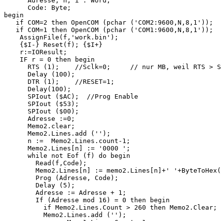
      Adresse, n, i : Word;

      Code: Byte;

begin

   if COM=2 then OpenCOM (pchar ('COM2:9600,N,8,1'));

   if COM=1 then OpenCOM (pchar ('COM1:9600,N,8,1'));

    AssignFile(f,'work.bin');

    {$I-} Reset(f); {$I+}

    r:=IOResult;

    IF r = 0 then begin

      RTS (1);    //Sclk=0;     // nur MB, weil RTS > S
      Delay (100);

      DTR (1);    //RESET=1;    

      Delay(100);

      SPIout ($AC);  //Prog Enable

      SPIout ($53);

      SPIout ($00);

      Adresse :=0;

      Memo2.clear;

      Memo2.Lines.add ('');

      n :=  Memo2.Lines.count-1;

      Memo2.Lines[n] := '0000 ';

      while not Eof (f) do begin

        Read(f,Code);

        Memo2.Lines[n] := memo2.Lines[n]+' '+ByteToHex(
        Prog (Adresse, Code);

        Delay (5);

        Adresse := Adresse + 1;

        If (Adresse mod 16) = 0 then begin

          if Memo2.Lines.Count > 260 then Memo2.Clear;

          Memo2.Lines.add ('');
