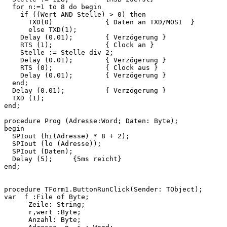
  for n:=1 to 8 do begin

    if ((Wert AND Stelle) > 0) then

      TXD(0)             { Daten an TXD/MOSI  }

      else TXD(1);

    Delay (0.01);        { Verzögerung }

    RTS (1);             { Clock an }

    Stelle := Stelle div 2;

    Delay (0.01);        { Verzögerung }

    RTS (0);             { Clock aus }

    Delay (0.01);        { Verzögerung }

  end;

  Delay (0.01);          { Verzögerung }

  TXD (1);

end;

procedure Prog (Adresse:Word; Daten: Byte);

begin

  SPIout (hi(Adresse) * 8 + 2);

  SPIout (lo (Adresse));

  SPIout (Daten);

  Delay (5);     {5ms reicht}

end;

procedure TForm1.ButtonRunClick(Sender: TObject);

var  f :File of Byte;

      Zeile: String;

      r,wert :Byte;

      Anzahl: Byte;
