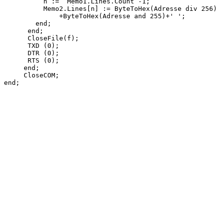
          n :=  Memo1.Lines.Count -1;

          Memo2.Lines[n] := ByteToHex(Adresse div 256)

              +ByteToHex(Adresse and 255)+' ';

        end;

      end;

      CloseFile(f);

      TXD (0);

      DTR (0);

      RTS (0);

     end;

     CloseCOM;

end;
