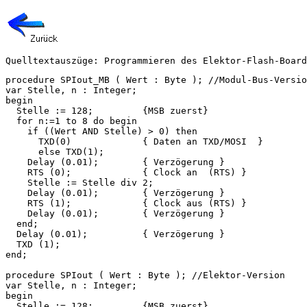
Quelltextauszüge: Programmieren des Elektor-Flash-Board
procedure SPIout_MB ( Wert : Byte ); //Modul-Bus-Versio
var Stelle, n : Integer;

begin

  Stelle := 128;         {MSB zuerst}

  for n:=1 to 8 do begin

    if ((Wert AND Stelle) > 0) then

      TXD(0)             { Daten an TXD/MOSI  }

      else TXD(1);

    Delay (0.01);        { Verzögerung }

    RTS (0);             { Clock an  (RTS) }

    Stelle := Stelle div 2;

    Delay (0.01);        { Verzögerung }

    RTS (1);             { Clock aus (RTS) }

    Delay (0.01);        { Verzögerung }

  end;

  Delay (0.01);          { Verzögerung }

  TXD (1);

end;

procedure SPIout ( Wert : Byte ); //Elektor-Version

var Stelle, n : Integer;

begin

  Stelle := 128;         {MSB zuerst}
