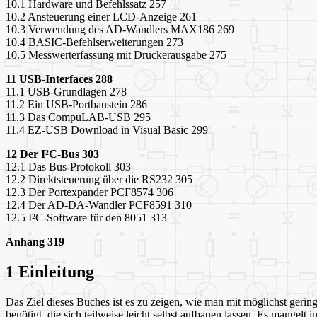
10.1 Hardware und Befehlssatz 257
10.2 Ansteuerung einer LCD-Anzeige 261
10.3 Verwendung des AD-Wandlers MAX186 269
10.4 BASIC-Befehlserweiterungen 273
10.5 Messwerterfassung mit Druckerausgabe 275
11 USB-Interfaces 288
11.1 USB-Grundlagen 278
11.2 Ein USB-Portbaustein 286
11.3 Das CompuLAB-USB 295
11.4 EZ-USB Download in Visual Basic 299
12 Der I²C-Bus 303
12.1 Das Bus-Protokoll 303
12.2 Direktsteuerung über die RS232 305
12.3 Der Portexpander PCF8574 306
12.4 Der AD-DA-Wandler PCF8591 310
12.5 I²C-Software für den 8051 313
Anhang 319
1 Einleitung
Das Ziel dieses Buches ist es zu zeigen, wie man mit möglichst ger
benötigt, die sich teilweise leicht selbst aufbauen lassen. Es mangelt i