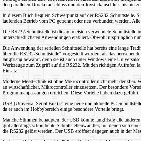
den parallelen Druckeranschluss und den Joystickanschluss bis hin z
In diesem Buch liegt ein Schwerpunkt auf der RS232-Schnittstelle. Si
laufenden Betrieb vom PC getrennt oder neu verbunden werden. Alle 
Die RS232-Schnittstelle ist die am meisten verwendete Schnittstelle im
unterschiedlichsten Anwendungen etabliert. Obwohl ursprünglich nur 
Die Anwendung der seriellen Schnittstelle hat bereits eine lange Tra
über die RS232-Schnittstelle" vorgestellt wurden, als das herrsche
langfristig bewährt, denn sie ist auch unter Windows eine Universals
Werkzeuge zum Zugriff auf die RS232. Mit den richtigen Aufrufen l
Einsatz.
Moderne Messtechnik ist ohne Mikrocontroller nicht mehr denkbar. W
an wirtschaftlicher, Mikrocontroller einzusetzen. Der besondere Vortei
Programmanpassungen erreichen. Diese Vorteile haben dazu geführt, d
USB (Universal Serial Bus) ist eine neue und aktuelle PC-Schnittstel
da er auch im Hobbybereich einige besondere Vorteile bringt.
Manche Stimmen behaupten, der USB könnte langfristig alle anderen Sc
gibt allerdings schon heute Schnittstellenwandler, mit denen sich ei
die RS232 gelöst werden. Der USB eröffnet dagegen auch in der Mes