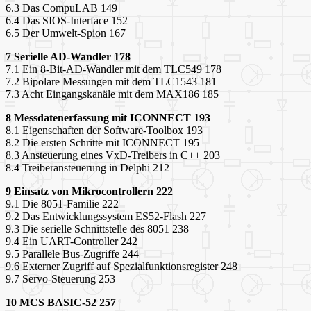
6.3 Das CompuLAB 149
6.4 Das SIOS-Interface 152
6.5 Der Umwelt-Spion 167
7 Serielle AD-Wandler 178
7.1 Ein 8-Bit-AD-Wandler mit dem TLC549 178
7.2 Bipolare Messungen mit dem TLC1543 181
7.3 Acht Eingangskanäle mit dem MAX186 185
8 Messdatenerfassung mit ICONNECT 193
8.1 Eigenschaften der Software-Toolbox 193
8.2 Die ersten Schritte mit ICONNECT 195
8.3 Ansteuerung eines VxD-Treibers in C++ 203
8.4 Treiberansteuerung in Delphi 212
9 Einsatz von Mikrocontrollern 222
9.1 Die 8051-Familie 222
9.2 Das Entwicklungssystem ES52-Flash 227
9.3 Die serielle Schnittstelle des 8051 238
9.4 Ein UART-Controller 242
9.5 Parallele Bus-Zugriffe 244
9.6 Externer Zugriff auf Spezialfunktionsregister 248
9.7 Servo-Steuerung 253
10 MCS BASIC-52 257