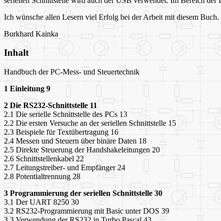
seriellen Schnittstelle wird auch der USB verwendet. Im Bereich der 
Ich wünsche allen Lesern viel Erfolg bei der Arbeit mit diesem Buch.
Burkhard Kainka
Inhalt
Handbuch der PC-Mess- und Steuertechnik
1 Einleitung 9
2 Die RS232-Schnittstelle 11
2.1 Die serielle Schnittstelle des PCs 13
2.2 Die ersten Versuche an der seriellen Schnittstelle 15
2.3 Beispiele für Textübertragung 16
2.4 Messen und Steuern über binäre Daten 18
2.5 Direkte Steuerung der Handshakeleitungen 20
2.6 Schnittstellenkabel 22
2.7 Leitungstreiber- und Empfänger 24
2.8 Potentialtrennung 28
3 Programmierung der seriellen Schnittstelle 30
3.1 Der UART 8250 30
3.2 RS232-Programmierung mit Basic unter DOS 39
3.3 Verwendung der RS232 in Turbo Pascal 43