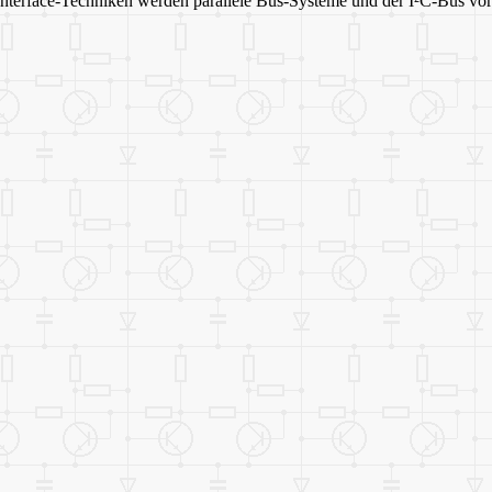
Interface-Techniken werden parallele Bus-Systeme und der I²C-Bus vorg