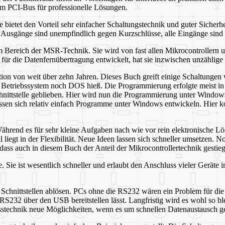
um PCI-Bus für professionelle Lösungen.
e bietet den Vorteil sehr einfacher Schaltungstechnik und guter Sicher
Ausgänge sind unempfindlich gegen Kurzschlüsse, alle Eingänge sind 
 Bereich der MSR-Technik. Sie wird von fast allen Mikrocontrollern unter
für die Datenfernübertragung entwickelt, hat sie inzwischen unzählige 
dition von weit über zehn Jahren. Dieses Buch greift einige Schaltunge
nde Betriebssystem noch DOS hieß. Die Programmierung erfolgte meist 
chnittstelle geblieben. Hier wird nun die Programmierung unter Windows
assen sich relativ einfach Programme unter Windows entwickeln. Hie
ährend es für sehr kleine Aufgaben nach wie vor rein elektronische L
l liegt in der Flexibilität. Neue Ideen lassen sich schneller umsetzen. 
ass auch in diesem Buch der Anteil der Mikrocontrollertechnik gestiege
le. Sie ist wesentlich schneller und erlaubt den Anschluss vieler Ger
hnittstellen ablösen. PCs ohne die RS232 wären ein Problem für die un
ne RS232 über den USB bereitstellen lässt. Langfristig wird es wohl s
stechnik neue Möglichkeiten, wenn es um schnellen Datenaustausch ge