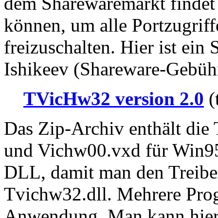
dem Sharewaremarkt findet 
können, um alle Portzugri
freizuschalten. Hier ist ei
Ishikeev (Shareware-Gebühr
TVicHw32 version 2.0
(
Das Zip-Archiv enthält die
und Vichw00.vxd für Win95
DLL, damit man den Treiber
Tvichw32.dll. Mehrere Prog
Anwendung. Man kann hier 