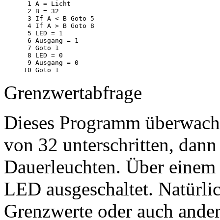
 1 A = Licht

 2 B = 32

 3 If A < B Goto 5

 4 If A > B Goto 8

 5 LED = 1

 6 Ausgang = 1

 7 Goto 1

 8 LED = 0

 9 Ausgang = 0

Grenzwertabfrage
Dieses Programm überwacht 
von 32 unterschritten, dann
Dauerleuchten. Über einem 
LED ausgeschaltet. Natürlic
Grenzwerte oder auch ander