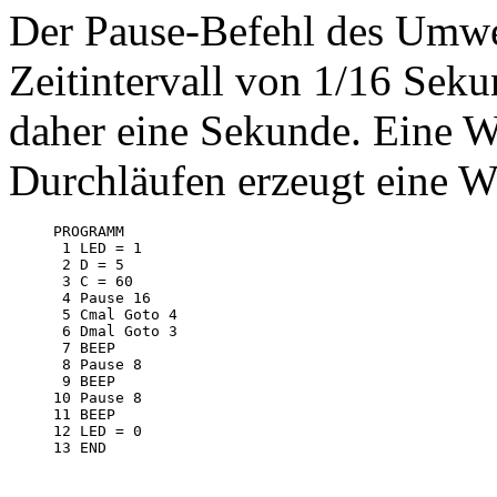
Der Pause-Befehl des Umwe
Zeitintervall von 1/16 Seku
daher eine Sekunde. Eine W
Durchläufen erzeugt eine Wa
PROGRAMM

 1 LED = 1

 2 D = 5

 3 C = 60

 4 Pause 16

 5 Cmal Goto 4

 6 Dmal Goto 3

 7 BEEP

 8 Pause 8

 9 BEEP

10 Pause 8

11 BEEP

12 LED = 0

13 END