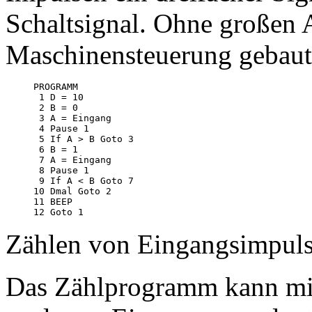
Schaltsignal. Ohne großen 
Maschinensteuerung gebaut
PROGRAMM

 1 D = 10

 2 B = 0

 3 A = Eingang

 4 Pause 1

 5 If A > B Goto 3

 6 B = 1

 7 A = Eingang

 8 Pause 1

 9 If A < B Goto 7

10 Dmal Goto 2

11 BEEP

Zählen von Eingangsimpuls
Das Zählprogramm kann mit