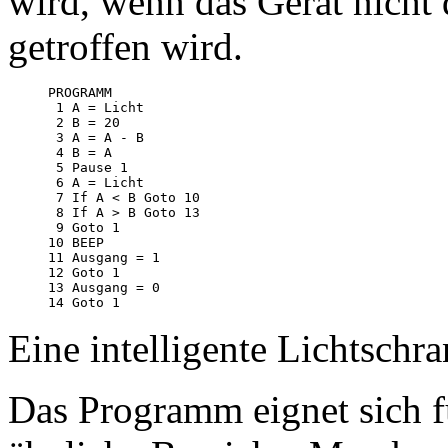
wird, wenn das Gerät nicht 
getroffen wird.
PROGRAMM

 1 A = Licht

 2 B = 20

 3 A = A - B

 4 B = A

 5 Pause 1

 6 A = Licht

 7 If A < B Goto 10

 8 If A > B Goto 13

 9 Goto 1

10 BEEP

11 Ausgang = 1

12 Goto 1

13 Ausgang = 0

Eine intelligente Lichtschr
Das Programm eignet sich f