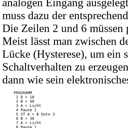
analogen Eingang ausgelegt
muss dazu der entsprechen
Die Zeilen 2 und 6 müssen 
Meist lässt man zwischen d
Lücke (Hysterese), um ein s
Schaltverhalten zu erzeuge
dann wie sein elektronische
PROGRAMM

 1 D = 10

 2 B = 40

 3 A = Licht

 4 Pause 1

 5 If A > B Goto 3

 6 B = 30

 7 A = Licht

 8 Pause 1
