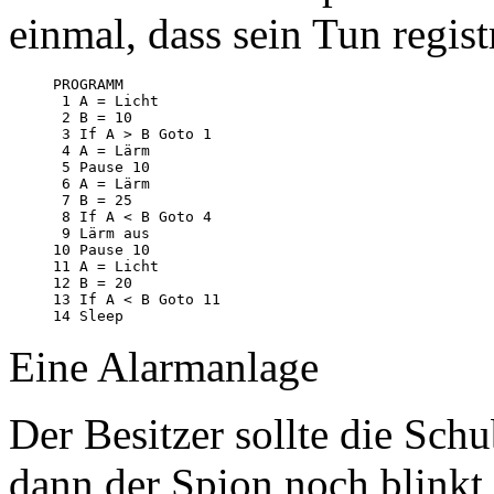
einmal, dass sein Tun regist
PROGRAMM

 1 A = Licht

 2 B = 10

 3 If A > B Goto 1

 4 A = Lärm

 5 Pause 10

 6 A = Lärm

 7 B = 25

 8 If A < B Goto 4

 9 Lärm aus

10 Pause 10

11 A = Licht

12 B = 20

13 If A < B Goto 11

Eine Alarmanlage
Der Besitzer sollte die Sc
dann der Spion noch blinkt, 