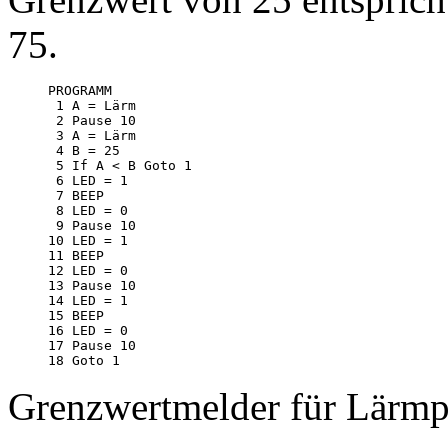
75.
PROGRAMM

 1 A = Lärm

 2 Pause 10

 3 A = Lärm

 4 B = 25

 5 If A < B Goto 1

 6 LED = 1

 7 BEEP

 8 LED = 0

 9 Pause 10

10 LED = 1

11 BEEP

12 LED = 0

13 Pause 10

14 LED = 1

15 BEEP

16 LED = 0

17 Pause 10

Grenzwertmelder für Lärmp