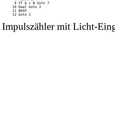
 9 If A < B Goto 7

10 Dmal Goto 2

11 BEEP

Impulszähler mit Licht-Ein