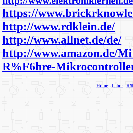
http://www.elektroniklernen.de
https://www.brickrknowle
http://www.rdklein.de/
http://www.allnet.de/de/
http://www.amazon.de/Mi
R%F6hre-Mikrocontrolle
Home
Labor
Rö