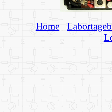
Home
Labortage
L