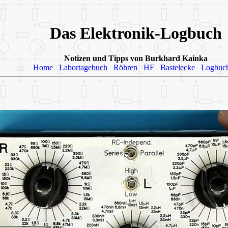
Das Elektronik-Logbuch
Notizen und Tipps von Burkhard Kainka
Home
Labortagebuch
Röhren
HF
Bastelecke
Logbuc