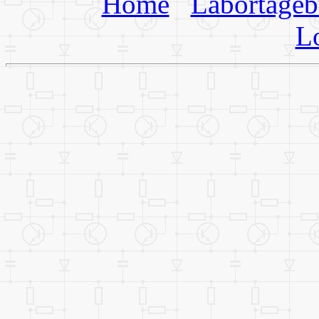
Home
Labortage
L