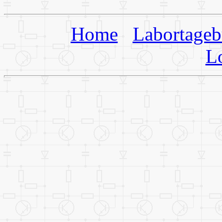
Home
Labortage
L