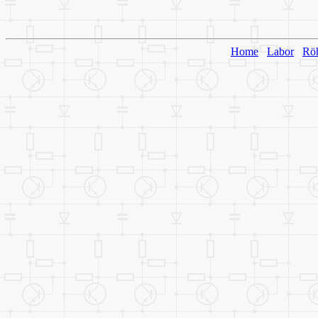
Home
Labor
Rö