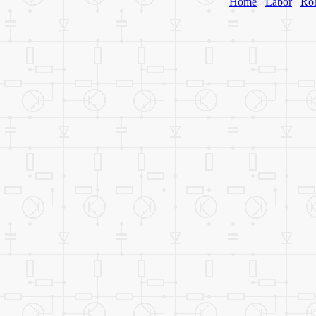
Home
Labor
Rö