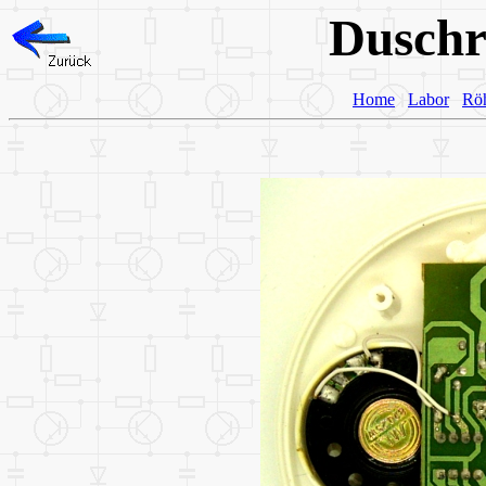
Duschr
Home
Labor
Rö