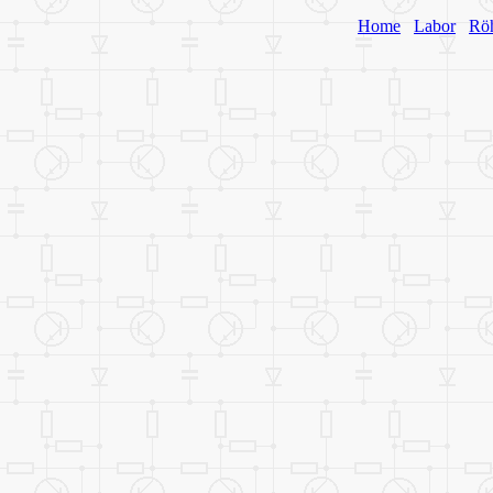
Home
Labor
Rö