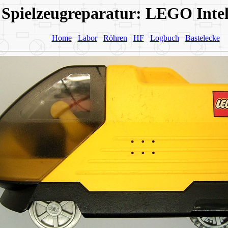
Spielzeugreparatur: LEGO Intel
Home
Labor
Röhren
HF
Logbuch
Bastelecke