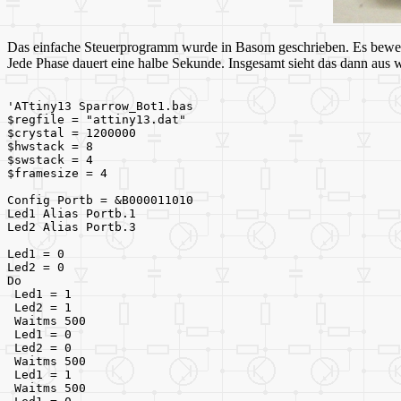
Das einfache Steuerprogramm wurde in Basom geschrieben. Es bewegt
Jede Phase dauert eine halbe Sekunde. Insgesamt sieht das dann aus 
'ATtiny13 Sparrow_Bot1.bas
$regfile = "attiny13.dat"
$crystal = 1200000
$hwstack = 8
$swstack = 4
$framesize = 4
Config Portb = &B000011010
Led1 Alias Portb.1
Led2 Alias Portb.3
Led1 = 0
Led2 = 0
Do
 Led1 = 1
 Led2 = 1
 Waitms 500
 Led1 = 0
 Led2 = 0
 Waitms 500
 Led1 = 1
 Waitms 500