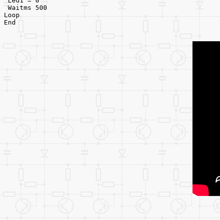
 Led1 = 0
 Waitms 500
Loop
End 