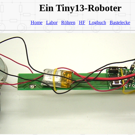
Ein Tiny13-Roboter
Home
Labor
Röhren
HF
Logbuch
Bastelecke