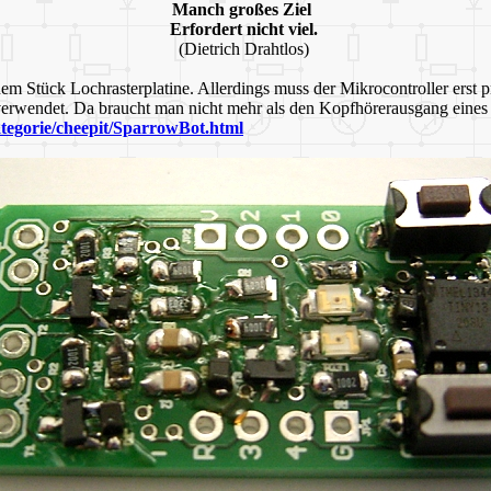
Manch großes Ziel
Erfordert nicht viel.
(Dietrich Drahtlos)
inem Stück Lochrasterplatine. Allerdings muss der Mikrocontroller ers
 verwendet. Da braucht man nicht mehr als den Kopfhörerausgang eine
categorie/cheepit/SparrowBot.html