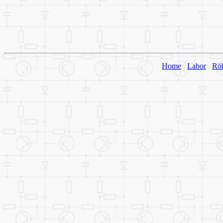
Home
Labor
Rö