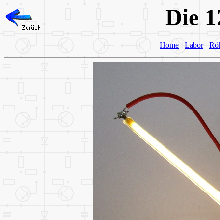
Die 
Home
Labor
Rö