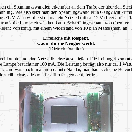
lich ein Spannungswandler, erkennbar an dem Trafo, der über den Steck
pannung. Wie also setzt man den Spannungswandler in Gang? Mit krimi
V. Also wird erst einmal ein Netzteil mit ca. 12 V (Leerlauf ca. 18 
ektronik die Lampe einschalten kann. Scharf hingeschaut, von oben, von
eren: Vorsichtig, mit einem Widerstand von 10 k an Masse (nein, an +1
Erforsche mit Respekt,
was in dir die Neugier weckt.
(Dietrich Drahtlos)
ei Drähte und eine Netzteilbuchse anschließen. Die Leitung 4 kommt dir
ie Lampe braucht nur 100 mA. Die Leistung beträgt also nur ca. 1 Watt
f: Und was macht man nun damit? Na klar, man baut sich eine Beleuch
zteilbuchse, alles mit Tesafilm festgemacht, fertig.