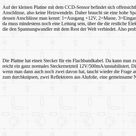
Auf der kleinen Platine mit dem CCD-Sensor befindet sich offensicht
Anschlüsse, also keine Heizwendeln. Daher braucht sie eine hohe S
dessen Anschlüsse man kennt: 1=Ausgang +12V, 2=Masse, 3=Eingang >12
da muss mindestens noch eine Leitung sein, über die die restliche El
die den Spannungwandler mit dem Rest der Welt verbindet. Also probi
Die Platine hat einen Stecker für ein Flachbandkabel. Da kann man zw
reicht ein ganz normales Steckernetzteil 12V/500mA/unstabilisiert. D
wenn man dann auch noch zwei davon hat, taucht wieder die Frage au
zum durchknipsen, zwei Reflektoren aus Alufolie, eine gemeinsame Net