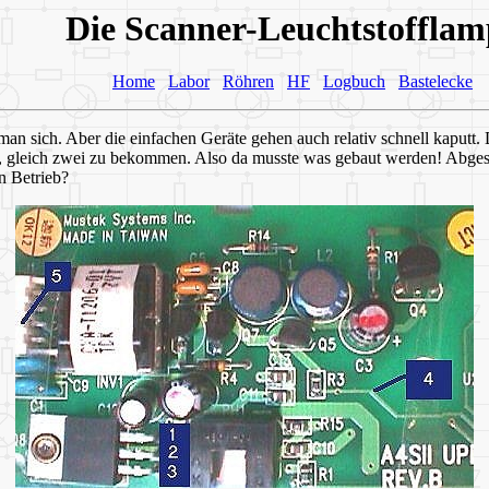
Die Scanner-Leuchtstofflam
Home
Labor
Röhren
HF
Logbuch
Bastelecke
an sich. Aber die einfachen Geräte gehen auch relativ schnell kaputt
ck, gleich zwei zu bekommen. Also da musste was gebaut werden! Abges
n Betrieb?