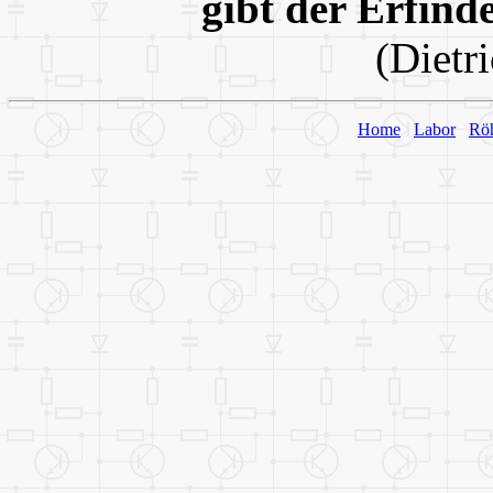
gibt der Erfind
(Dietr
Home
Labor
Rö