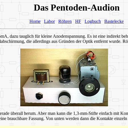
Das Pentoden-Audion
Home
Labor
Röhren
HF
Logbuch
Bastelecke
, dazu tauglich für kleine Anodenspannung. Es ist eine indirekt behei
labschirmung, die allerdings aus Gründen der Optik entfernt wurde. Rö
gerade überall herum. Aber man kann die 1,3-mm-Stifte einfach mit Kon
r eine brauchbare Fassung. Von unten werden dann die Kontakte einzel