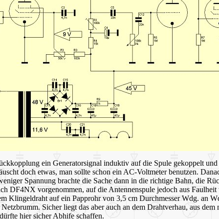
ckkopplung ein Generatorsignal induktiv auf die Spule gekoppelt un
uscht doch etwas, man sollte schon ein AC-Voltmeter benutzen. Danac
g weniger Spannung brachte die Sache dann in die richtige Bahn, die Rüc
ch DF4NX vorgenommen, auf die Antennenspule jedoch aus Faulheit vor
em Klingeldraht auf ein Papprohr von 3,5 cm Durchmesser Wdg. an Wd
Netzbrumm. Sicher liegt das aber auch an dem Drahtverhau, aus dem m
ürfte hier sicher Abhife schaffen.