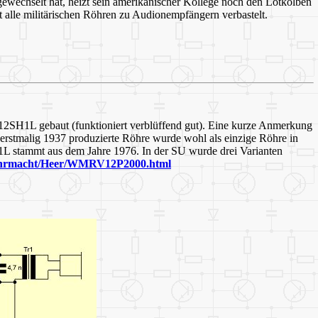
ewechselt hat, heizt sein amerikanischer Kollege noch den Lötkolben
alle militärischen Röhren zu Audionempfängern verbastelt.
 12SH1L gebaut (funktioniert verblüffend gut). Eine kurze Anmerkung
rstmalig 1937 produzierte Röhre wurde wohl als einzige Röhre in
L stammt aus dem Jahre 1976. In der SU wurde drei Varianten
hrmacht/Heer/WMRV12P2000.html