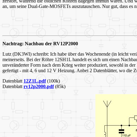
zerstört, während die östlichen Röhren dagegen immun waren. Und wä
an, um seine Dual-Gate-MOSFETs auszutauschen. Nur gut, dass es nie
Nachtrag: Nachbau der RV12P2000
Lutz (DK3WI) schreibt: Ich habe über das Wochenende (in leicht ver
meinerseits. Bei der Röhre 12SH1L handelt es sich um einen Nachba
unveränderter Form nach dem Krieg weiter produziert, sowohl in de
gefertigt - mit 4, 6 und 12 V Heizung. Anbei 2 Datenblätter, wo die
Datenblatt
12Z1L.pdf
(100k)
Datenblatt
rv12p2000.pdf
(85k)