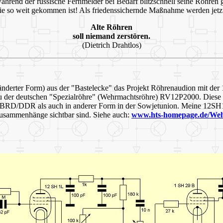
hrend der russische Fernmelder bei Bedarf blitzschnell seine Röhren g
 so weit gekommen ist! Als friedenssichernde Maßnahme werden jetzt 
Alte Röhren
soll niemand zerstören.
(Dietrich Drahtlos)
änderter Form) aus der "Bastelecke" das Projekt Röhrenaudion mit der
u der deutschen "Spezialröhre" (Wehrmachtsröhre) RV12P2000. Diese e
r BRD/DDR als auch in anderer Form in der Sowjetunion. Meine 12SH1
 Zusammenhänge sichtbar sind. Siehe auch:
www.hts-homepage.de/We