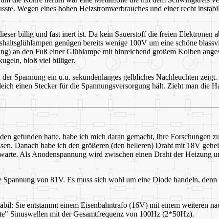
sste. Wegen eines hohen Heizstromverbrauches und einer recht instabi
ieser billig und fast inert ist. Da kein Sauerstoff die freien Elektrone
shaltsglühlampen genügen bereits wenige 100V um eine schöne blassv
) an den Fuß einer Glühlampe mit hinreichend großem Kolben angesc
geln, bloß viel billiger.
ten der Spannung ein u.u. sekundenlanges gelbliches Nachleuchten zeig
leich einen Stecker für die Spannungsversorgung hält. Zieht man die
en gefunden hatte, habe ich mich daran gemacht, Ihre Forschungen zu ve
 lassen. Danach habe ich den größeren (den helleren) Draht mit 18V geh
erwarte. Als Anodenspannung wird zwischen einen Draht der Heizung 
e Spannung von 81V. Es muss sich wohl um eine Diode handeln, denn d
: Sie entstammt einem Eisenbahntrafo (16V) mit einem weiteren nachge
te" Sinuswellen mit der Gesamtfrequenz von 100Hz (2*50Hz).