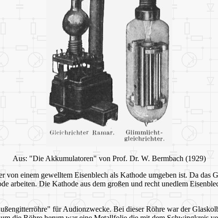
Aus: "Die Akkumulatoren" von Prof. Dr. W. Bermbach (1929)
r von einem gewelltem Eisenblech als Kathode umgeben ist. Da das Graf
ode arbeiten. Die Kathode aus dem großen und recht unedlem Eisenblech
ußengitterröhre" für Audionzwecke. Bei dieser Röhre war der Glaskol
 um die Röhre herum war eine Metallfolie die mit dem Schwingkreis ve