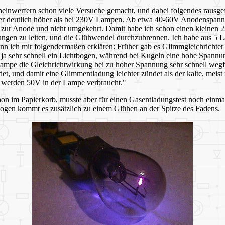
einwerfern schon viele Versuche gemacht, und dabei folgendes rausge
aber deutlich höher als bei 230V Lampen. Ab etwa 40-60V Anodenspan
en zur Anode und nicht umgekehrt. Damit habe ich schon einen kleinen
htungen zu leiten, und die Glühwendel durchzubrennen. Ich habe aus 5 L
 ich mir folgendermaßen erklären: Früher gab es Glimmgleichrichter mi
teht ja sehr schnell ein Lichtbogen, während bei Kugeln eine hohe Spa
hlampe die Gleichrichtwirkung bei zu hoher Spannung sehr schnell wegfä
ndet, und damit eine Glimmentladung leichter zündet als der kalte, mei
da werden 50V in der Lampe verbraucht."
hon im Papierkorb, musste aber für einen Gasentladungstest noch einma
ogen kommt es zusätzlich zu einem Glühen an der Spitze des Fadens.