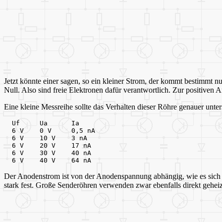
Jetzt könnte einer sagen, so ein kleiner Strom, der kommt bestimmt 
Null. Also sind freie Elektronen dafür verantwortlich. Zur positiven
Eine kleine Messreihe sollte das Verhalten dieser Röhre genauer unte
  Uf     Ua      Ia
  6 V    0 V     0,5 nA
  6 V    10 V    3 nA
  6 V    20 V    17 nA
  6 V    30 V    40 nA
  6 V    40 V    64 nA
Der Anodenstrom ist von der Anodenspannung abhängig, wie es sich für
stark fest. Große Senderöhren verwenden zwar ebenfalls direkt gehei