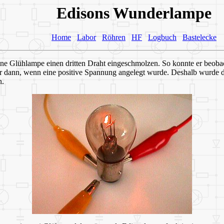
Edisons Wunderlampe
Home
Labor
Röhren
HF
Logbuch
Bastelecke
ine Glühlampe einen dritten Draht eingeschmolzen. So konnte er beo
nur dann, wenn eine positive Spannung angelegt wurde. Deshalb wurde 
n.