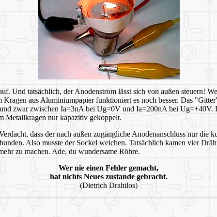
 Und tatsächlich, der Anodenstrom lässt sich von außen steuern! Wenn
agen aus Aluminiumpapier funktioniert es noch besser. Das "Gitter" ist
und zwar zwischen Ia=3nA bei Ug=0V und Ia=200nA bei Ug=+40V. Der 
em Metallkragen nur kapazitiv gekoppelt.
erdacht, dass der nach außen zugängliche Anodenanschluss nur die ku
rbunden. Also musste der Sockel weichen. Tatsächlich kamen vier Drä
s mehr zu machen. Ade, du wundersame Röhre.
Wer nie einen Fehler gemacht,
hat nichts Neues zustande gebracht.
(Dietrich Drahtlos)