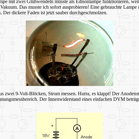
pe mit zwei Glühwendeln müsste als Edisonlampe funktionieren, wenn 
s Vakuum. Das musste ich sofort ausprobieren! Eine gebrauchte Lampe
. Der dickere Faden ist jetzt sauber durchgeschmolzen.
zwei 9-Volt-Blöcken, Strom messen. Hurra, es klappt! Der Anodenstrom
nungsmessbereich. Der Innenwiderstand eines einfachen DVM beträgt 