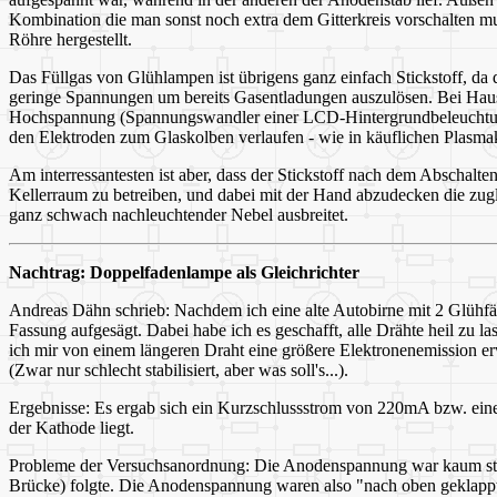
Kombination die man sonst noch extra dem Gitterkreis vorschalten mu
Röhre hergestellt.
Das Füllgas von Glühlampen ist übrigens ganz einfach Stickstoff, da d
geringe Spannungen um bereits Gasentladungen auszulösen. Bei Hau
Hochspannung (Spannungswandler einer LCD-Hintergrundbeleuchtung
den Elektroden zum Glaskolben verlaufen - wie in käuflichen Plasmaku
Am interressantesten ist aber, dass der Stickstoff nach dem Abschal
Kellerraum zu betreiben, und dabei mit der Hand abzudecken die zug
ganz schwach nachleuchtender Nebel ausbreitet.
Nachtrag: Doppelfadenlampe als Gleichrichter
Andreas Dähn schrieb: Nachdem ich eine alte Autobirne mit 2 Glühfäd
Fassung aufgesägt. Dabei habe ich es geschafft, alle Drähte heil zu
ich mir von einem längeren Draht eine größere Elektronenemission 
(Zwar nur schlecht stabilisiert, aber was soll's...).
Ergebnisse: Es ergab sich ein Kurzschlussstrom von 220mA bzw. ein
der Kathode liegt.
Probleme der Versuchsanordnung: Die Anodenspannung war kaum stabil
Brücke) folgte. Die Anodenspannung waren also "nach oben geklapp