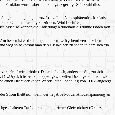
len Funktion wurde aber nur eine ganz geringe Stückzahl dieser
n abfangen kann genügen trotz fast vollem Atmosphärendruck relativ
iolette Glimmentladung zu zünden. Wird hochfrequente
hlossen so können die Entladungen durchaus als dünne Fäden von
t. Am besten ist es die Lampe in einem weitgehend verdunkeltem
 Hand weg so bekommt man den Glaskolben zu sehen in dem sich ein
rtiefen / wiederholen. Dabei habe ich, anders als Sie, zunächst die
eizt (1,2A). Ich habe den doppelt gewickelten Draht genommen, weil
und einen Draht der kalten Wendel eine Spannung von 160V angelegt
er Strom fließt nur, wenn der negative Pol der Anodenspannung an
schalteten Trafo, dem ein integrierter Gleichrichter (Graetz-