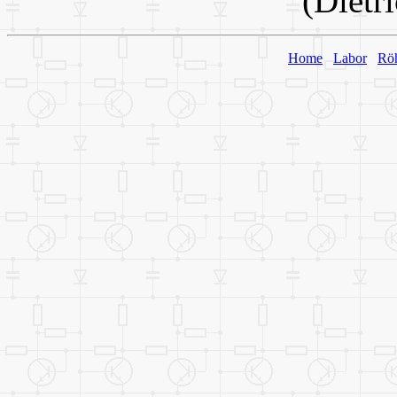
(Dietr
Home
Labor
Rö