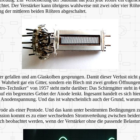
t. Der Verstärker kann übrigens wahlweise mit zwei oder vier Röhre
g der mittleren beiden Röhren abgeschaltet.
efallen und am Glaskolben gesprungen. Damit dieser Verlust nicht gan
in Wahrheit gar ein Gitter, sondern ein Blech mit zwei großen Öffnungen
-Techniker" von 1957 steht mehr darüber: Das Schirmgitter steht in G
en auf ein begrenztes Gebiet der Anode lenkt. Ingesamt handelt es sich 
er Anodenspannung. Und das ist wahrscheinlich auch der Grund, warum d
de als einer Pentode. Und das kann unter bestimmten Bedingungen zu
ion kommt es zu einer wechselnden Stromverteilung zwischen beiden 
ich beobachtet werden, wenn der Verstärker ohne die passende Belastung