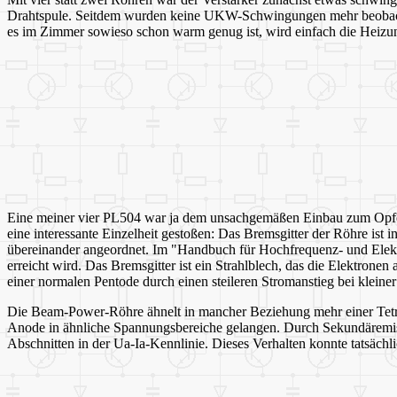
Drahtspule. Seitdem wurden keine UKW-Schwingungen mehr beobachte
es im Zimmer sowieso schon warm genug ist, wird einfach die Heizun
Eine meiner vier PL504 war ja dem unsachgemäßen Einbau zum Opfer g
eine interessante Einzelheit gestoßen: Das Bremsgitter der Röhre ist 
übereinander angeordnet. Im "Handbuch für Hochfrequenz- und Elektro
erreicht wird. Das Bremsgitter ist ein Strahlblech, das die Elektron
einer normalen Pentode durch einen steileren Stromanstieg bei klein
Die Beam-Power-Röhre ähnelt in mancher Beziehung mehr einer Tetro
Anode in ähnliche Spannungsbereiche gelangen. Durch Sekundäremiss
Abschnitten in der Ua-Ia-Kennlinie. Dieses Verhalten konnte tatsächl