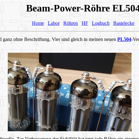
Beam-Power-Röhre EL50
Home
Labor
Röhren
HF
Logbuch
Bastelecke
 ganz ohne Beschriftung. Vier sind gleich in meinen neuen
PL504
-Ve
gfreudig. Zur Verbesserung der Stabilität hat jetzt jede Röhre ein ei