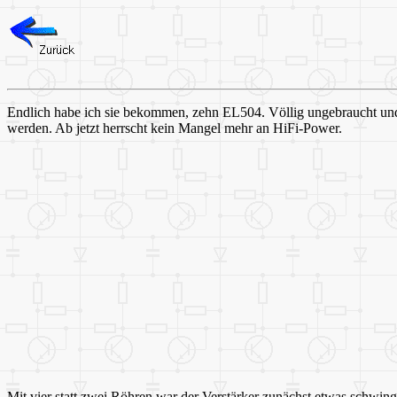
Endlich habe ich sie bekommen, zehn EL504. Völlig ungebraucht und
werden. Ab jetzt herrscht kein Mangel mehr an HiFi-Power.
Mit vier statt zwei Röhren war der Verstärker zunächst etwas schwin