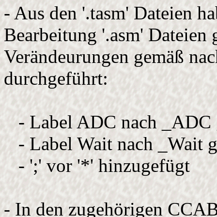
- Aus den '.tasm' Dateien h
Bearbeitung '.asm' Dateien 
Verändeurungen gemäß nach
durchgeführt:
- Label ADC nach _ADC g
- Label Wait nach _Wait g
- ';' vor '*' hinzugefügt
- In den zugehörigen CCA