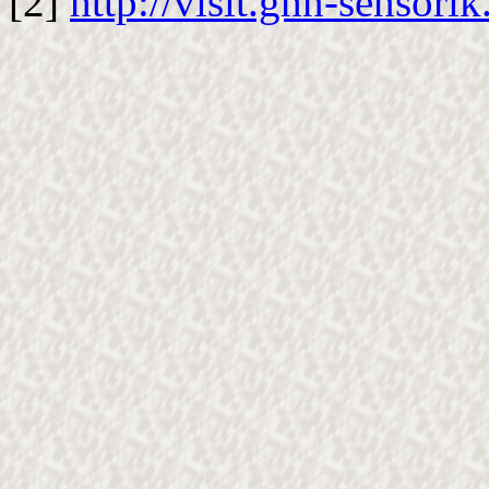
[2]
http://visit.ghn-sensor