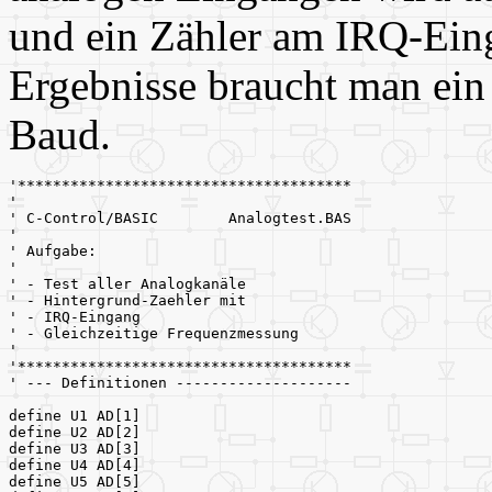
und ein Zähler am IRQ-Ein
Ergebnisse braucht man ei
Baud.
'**************************************
'
' C-Control/BASIC        Analogtest.BAS
'
' Aufgabe:
'
' - Test aller Analogkanäle
' - Hintergrund-Zaehler mit
' - IRQ-Eingang 
' - Gleichzeitige Frequenzmessung
'
'**************************************
' --- Definitionen --------------------
define U1 AD[1]
define U2 AD[2]
define U3 AD[3]
define U4 AD[4]
define U5 AD[5]