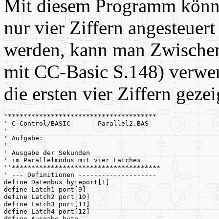
Mit diesem Programm könne
nur vier Ziffern angesteue
werden, kann man Zwische
mit CC-Basic S.148) verwend
die ersten vier Ziffern gezei
'**************************************
' C-Control/BASIC       Parallel2.BAS
'
' Aufgabe:
'
' Ausgabe der Sekunden
' im Parallelmodus mit vier Latches
''**************************************
' --- Definitionen --------------------
define Datenbus byteport[1]
define Latch1 port[9]
define Latch2 port[10]
define Latch3 port[11]
define Latch4 port[12]
define Ausgabe byte