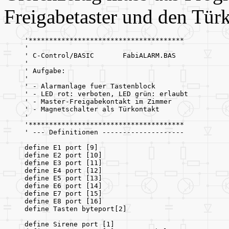
Freigabetaster und den Tür
'**************************************
'
' C-Control/BASIC       FabiALARM.BAS
'
' Aufgabe:
'
' - Alarmanlage fuer Tastenblock
' - LED rot: verboten, LED grün: erlaubt
' - Master-Freigabekontakt im Zimmer
' - Magnetschalter als Türkontakt
'
'**************************************
' --- Definitionen --------------------
define E1 port [9]
define E2 port [10]
define E3 port [11]
define E4 port [12]
define E5 port [13]
define E6 port [14]
define E7 port [15]
define E8 port [16]
define Tasten byteport[2]
define Sirene port [1]