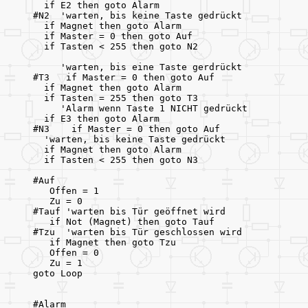
  if E2 then goto Alarm
#N2  'warten, bis keine Taste gedrückt
  if Magnet then goto Alarm
  if Master = 0 then goto Auf   
  if Tasten < 255 then goto N2
     'warten, bis eine Taste gerdrückt
#T3   if Master = 0 then goto Auf
  if Magnet then goto Alarm
  if Tasten = 255 then goto T3  
     'Alarm wenn Taste 1 NICHT gedrückt
  if E3 then goto Alarm
#N3    if Master = 0 then goto Auf
  'warten, bis keine Taste gedrückt
  if Magnet then goto Alarm
  if Tasten < 255 then goto N3
#Auf
   Offen = 1
   Zu = 0
#Tauf 'warten bis Tür geöffnet wird
   if Not (Magnet) then goto Tauf
#Tzu  'warten bis Tür geschlossen wird
   if Magnet then goto Tzu   
   Offen = 0
   Zu = 1
goto Loop
#Alarm