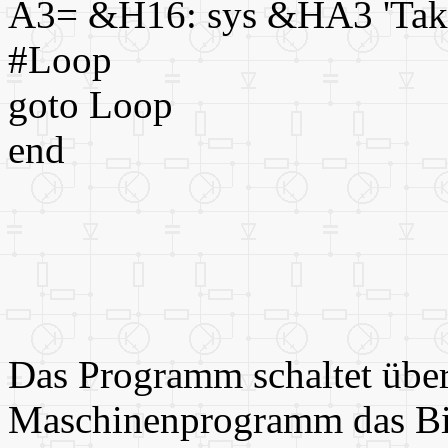
A3= &H16: sys &HA3 'Tak
#Loop
goto Loop
end
Das Programm schaltet über
Maschinenprogramm das Bit