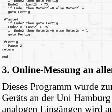
   if Ende2 then goto Fertig
   Ende2 = (Last2r > 75) 
   if Ende1 then Motor2l=0 else Motor2l = 1
   goto Fertig
 #Taste4
   if Ende2 then goto Fertig
   Ende2 = (Last2l > 75) 
   if Ende2 then Motor2r=0 else Motor2r = 1
   goto Fertig
 #Fertig
   Pause 2
return
end
3. Online-Messung an all
Dieses Programm wurde zur
Geräts an der Uni Hamburg 
analogen Eingängen wird a