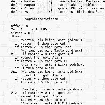
define Master port [2]  'Innenschalter: Master-Fre
define Magnet port [3]  'Türkontakt, geschlossen, 
define Offen  port [4]  'grüne LED: kannst reinkom
define Zu     port [5]  'rote LED: bleib draußen! 
' --- Programmoperationen -------------
Offen = 0
Zu = 1    'rote LED an
Sirene = 0
#Loop
     'warten, bis keine Taste gedrückt
  if Master = 0 then goto Auf   
  if Tasten < 255 then goto Loop
     'warten, bis eine Taste gerdrückt
#T1   if Master = 0 then goto Auf
  if Magnet then goto Alarm
  if Tasten = 255 then goto T1  
     'Alarm wenn Taste 1 NICHT gedrückt
  if E1 then goto Alarm
#N1  'warten, bis keine Taste gedrückt
  if Magnet then goto Alarm
  if Master = 0 then goto Auf   
  if Tasten < 255 then goto N1
      'warten, bis eine Taste gerdrückt
#T2   if Master = 0 then goto Auf
  if Magnet then goto Alarm
  if Tasten = 255 then goto T2  
     'Alarm wenn Taste 1 NICHT gedrückt