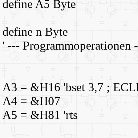
define A5 Byte
define n Byte
' --- Programmoperationen --
A3 = &H16 'bset 3,7 ; EC
A4 = &H07
A5 = &H81 'rts