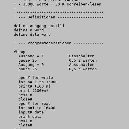
' - 15000 Worte = 30 K schreiben/lesen

'

'**************************************

' --- Definitionen --------------------

define Ausgang port[1]

define n word

define data word

' --- Programmoperationen -------------

#Loop

  Ausgang = 1          'Einschalten

  pause 25             '0,5 s warten

  Ausgang = 0          'Ausschalten

  pause 25             '0,5 s warten

  open# for write

  for n= 1 to 15000

  print# (100+n)

  print (100+n)

  next n

  close#

  open# for read

  for n=1 to 16400

  input# data

  print data

  next n

  close#
