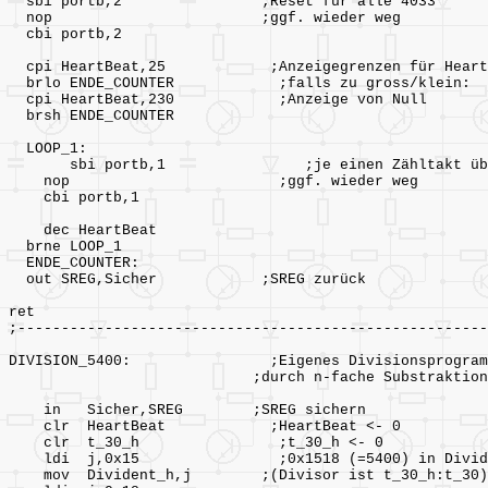
sbi portb,2 ;Reset für alle 4033
nop ;ggf. wieder weg
cbi portb,2
cpi HeartBeat,25 ;Anzeigegrenzen für Heart
brlo ENDE_COUNTER ;falls zu gross/klein:
cpi HeartBeat,230 ;Anzeige von Null
brsh ENDE_COUNTER
LOOP_1:
sbi portb,1 ;je einen Zähltakt über
nop ;ggf. wieder weg
cbi portb,1
dec HeartBeat
brne LOOP_1
ENDE_COUNTER:
out SREG,Sicher ;SREG zurück
ret
;------------------------------------------------------
DIVISION_5400: ;Eigenes Divisionsprogram
;durch n-fache Substraktion
in Sicher,SREG ;SREG sichern
clr HeartBeat ;HeartBeat <- 0
clr t_30_h ;t_30_h <
ldi j,0x15 ;0x1518 (=5400) in Divide
mov Divident_h,j ;(Divisor ist t_30_h:t_30)