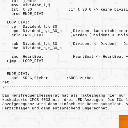
ldi j,0x18
mov Divident_l,j
tst t_30 ;if t_30=0 -> keine Divisio
breq ENDE_DIVI
LOOP_DIVI:
cp Divident_l,t_30
cpc Divident_h,t_30_h ;Divident kann nicht mehr 
brlo ENDE_DIVI ;werden (Divident < Divis
sub Divident_l,t_30 ;Divident <- Divdent - Di
sbc Divident_h,t_30_h
inc HeartBeat ;HeartBeat <- HeartBeat +
rjmp LOOP_DIVI
ENDE_DIVI:
out SREG,Sicher ;SREG zurück
ret
;------------------------------------------------------
Das Herzfrequenzmessgerät hat als Takteingang hier nur 
kaskadierte CMOS 4033 mit drei LED-Anzeigen. Die ICs l
Anzeigesequenz wird dann einfach ein Reset ausgelöst. A
Herzschlägen und dann entsprechend umgerechnet.