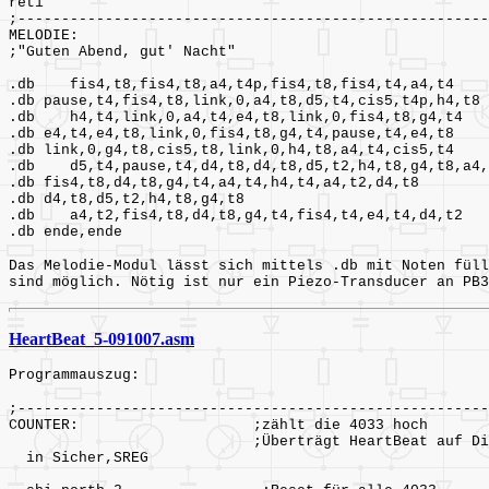
reti
;------------------------------------------------------
MELODIE:
;"Guten Abend, gut' Nacht"
.db fis4,t8,fis4,t8,a4,t4p,fis4,t8,fis4,t4,a4,t4
.db pause,t4,fis4,t8,link,0,a4,t8,d5,t4,cis5,t4p,h4,t8
.db h4,t4,link,0,a4,t4,e4,t8,link,0,fis4,t8,g4,t4
.db e4,t4,e4,t8,link,0,fis4,t8,g4,t4,pause,t4,e4,t8
.db link,0,g4,t8,cis5,t8,link,0,h4,t8,a4,t4,cis5,t4
.db d5,t4,pause,t4,d4,t8,d4,t8,d5,t2,h4,t8,g4,t8,a4,
.db fis4,t8,d4,t8,g4,t4,a4,t4,h4,t4,a4,t2,d4,t8
.db d4,t8,d5,t2,h4,t8,g4,t8
.db a4,t2,fis4,t8,d4,t8,g4,t4,fis4,t4,e4,t4,d4,
.db ende,ende
Das Melodie-Modul lässt sich mittels .db mit Noten füll
sind möglich. Nötig ist nur ein Piezo-Transducer an PB
HeartBeat_5-091007.asm
Programmauszug:
;------------------------------------------------------
COUNTER: ;zählt die 4033 hoch
;Überträgt HeartBeat auf Disp
in Sicher,SREG