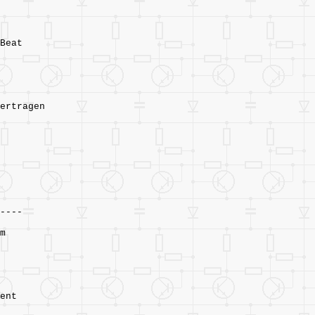
Beat
tragen
----
m
- 0
nt