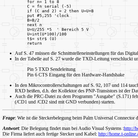
for n= 1 to 8
C = fn serial (-5)
if (C and 2) = 2 then U=U+B
put #5,255 'clock
B=B/2
next n
U=U/255 *5  ' Bereich 5 V 
U=int(U*100)/100
t$= str$ (U)
return
Auf S. 47 müssen die Schnittstelleneinstellungen für das Digital
In der Tabelle auf S. 27 wurde die TXD-Leitung verschluckt und 
Pin 5 TXD Sendeleitung
Pin 6 CTS Eingang für den Hardware-Handshake
In den Mikrocontrollerschaltungen auf S. 92, 107 und 114 tauc
RXD heißen, d.h. der Kollektor des PNP-Transistors ist der Da
Auch die PRC-Datei zu dem Programm "Ausgabe" (S.171) fehlt
(/CD1 und /CD2 sind mit GND verbunden) starten.
Frage
: Wie ist die Steckerbelegung beim Palm Universal Connecto
Antwort
: Die Belegung findet man bei Audio Visual Systems :
http://
Die Firma liefert auch fertige Stecker und Kabel:
http://home.t-onlin