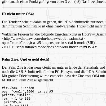
gibt danach einen Punkt gefolgt von einer 3 ein. (l.3) Das L zeichnet 
IR nicht unter OS4:
Die Tendenz scheint dahin zu gehen, die IrDa-Schnittstelle nur noch
der infraroten Schnittstelle ist ohne hardwarenahe Tricks nicht mehr
Waldemar Friesen hat die folgende Einschränkung in HotPaw-Basic 
<http://www.hotpaw.com/rhn/hotpaw/cbpb-readme.txt>
open "com1:",rate,ir as #5 '- opens port in serial Ir mode (SIR) '
- NOTE: serial infrared mode does not work under PalmOS 4.x
Palm Zire: Und es geht doch!
Der Palm Zire ist das neue Gerät am unteren Ende der Preisskala und
noch die USB-Schnittstelle für den PC-Hotsync und die IrDA-Schnitts
Mit großer Erleichterung wurde entdeckt, dass der Zire trotz OS4 
M100 und Palm Zire ausgetauscht.
#ir2.bas  'Senden
open "com1:",9600, ir as #5  
print#5,"Hallo"
for n= 1 to 100
 print#5,n
 a= fn wait(1)