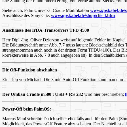
Die Zählung der Pinnummern erfolgt von vorne auf die Steckverbinde
Siehe auch: Palm Universal Cradle Modifikation
www.gpskabel.de/s
Anschlüsse des Sony Clie:
www.gpskabel.de/shop/clie_t.htm
Anschlüsse des IrDA-Transceivers TFD 4500
Herr Dipl.-Ing. Oliver Dzierzon weist auf folgende Fehler im Kapitel 
Die Bildunterschrift unter Abb. 7.7 muss lauten: Blockschaltbild 
strenggenommen auch noch in der dritten Form TFDU4100). Das Blöde d
korrekterweise in Abb. 7.8 auch angegeben ist). In den Schaltbilder
Die Off-Funktion abschalten
Ein Tipp von Michael: Die 3 min Auto-Off Funktion kann man nun - 
Der Umbau Cradle m500 : USB + RS-232
wird hier beschrieben:
Power-Off beim PalmOS:
Marcus Maul schreibt: Da ich selber ebenfalls auch für den Palm (S
Möglichkeit, das Power-Off Feature abzuschalten. Der Nachteil ist 