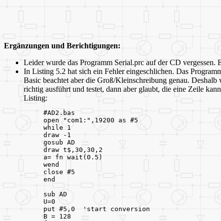
Ergänzungen und Berichtigungen:
Leider wurde das Programm Serial.prc auf der CD vergessen. 
In Listing 5.2 hat sich ein Fehler eingeschlichen. Das Progr
Basic beachtet aber die Groß/Kleinschreibung genau. Deshalb w
richtig ausführt und testet, dann aber glaubt, die eine Zeile ka
Listing:
#AD2.bas
open "com1:",19200 as #5 
while 1
draw -1
gosub AD
draw t$,30,30,2
a= fn wait(0.5)
wend
close #5
end
sub AD
U=0
put #5,0  'start conversion
B = 128