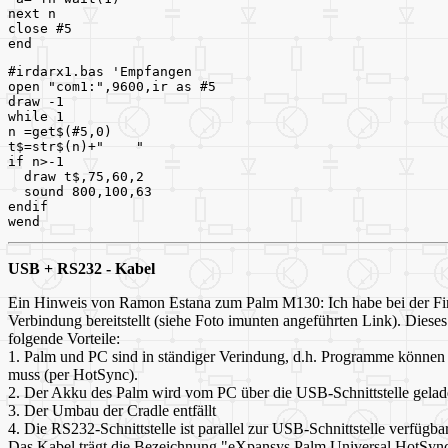
next n
close #5
end
#irdarx1.bas 'Empfangen
open "com1:",9600,ir as #5
draw -1
while 1
n =get$(#5,0)
t$=str$(n)+"    "
if n>-1 
  draw t$,75,60,2
  sound 800,100,63
endif
wend
USB + RS232 - Kabel
Ein Hinweis von Ramon Estana zum Palm M130: Ich habe bei der Fir
Verbindung bereitstellt (siehe Foto imunten angeführten Link). Diese
folgende Vorteile:
1. Palm und PC sind in ständiger Verindung, d.h. Programme könne
muss (per HotSync).
2. Der Akku des Palm wird vom PC über die USB-Schnittstelle gela
3. Der Umbau der Cradle entfällt
4. Die RS232-Schnittstelle ist parallel zur USB-Schnittstelle verfüg
Das Kabel trägt die Bezeichnung "eXpansys Palm Universal HotSync C