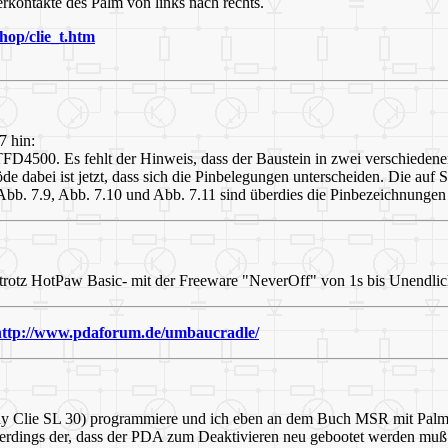
rkontakte des Palm von links nach rechts.
hop/clie_t.htm
7 hin:
des TFD4500. Es fehlt der Hinweis, dass der Baustein in zwei versch
abei ist jetzt, dass sich die Pinbelegungen unterscheiden. Die auf S
n Abb. 7.9, Abb. 7.10 und Abb. 7.11 sind überdies die Pinbezeichnungen
trotz HotPaw Basic- mit der Freeware "NeverOff" von 1s bis Unendlic
http://www.pdaforum.de/umbaucradle/
ony Clie SL 30) programmiere und ich eben an dem Buch MSR mit PalmOS
allerdings der, dass der PDA zum Deaktivieren neu gebootet werden muß