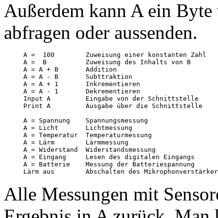
Außerdem kann A ein Byte vo
abfragen oder aussenden.
A =  100        Zuweisung einer konstanten Zahl

A =  B          Zuweisung des Inhalts von B

A = A + B       Addition

A = A - B       Subttraktion

A = A + 1       Inkrementieren

A = A - 1       Dekrementieren

Input A         Eingabe von der Schnittstelle

Print A         Ausgabe über die Schnittstelle

A = Spannung    Spannungsmessung

A = Licht       Lichtmessung

A = Temperatur  Temperaturmessung

A = Lärm        Lärmmessung

A = Widerstand  Widerstandsmessung

A = Eingang     Lesen des digitalen Eingangs

A = Batterie    Messung der Batteriespannung

Alle Messungen mit Sensore
Ergebnis in A zurück. Man