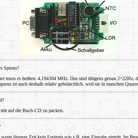
s Spions?
r muss es heißen: 4,194304 MHz. Das sind übigens genau 2^22Hz, d.h. 
quenz ist auch deshalb relativ gebräuchlich, weil sie in manchen Quar
l?
n mit auf die Buch-CD zu packen.
?
t, wenn längere Zeit kein Ereignis wie z.B. eine Eingabe eintritt. Im