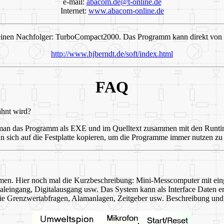
e-mail:
abacom.de@t-online.de
Internet:
www.abacom-online.de
inen Nachfolger: TurboCompact2000. Das Programm kann direkt von 
http://www.hjberndt.de/soft/index.html
FAQ
hnt wird?
man das Programm als EXE und im Quelltext zusammen mit den Runti
 sich auf die Festplatte kopieren, um die Programme immer nutzen zu
mmen. Hier noch mal die Kurzbeschreibung: Mini-Messcomputer mit eing
eingang, Digitalausgang usw. Das System kann als Interface Daten erf
wie Grenzwertabfragen, Alamanlagen, Zeitgeber usw. Beschreibung un