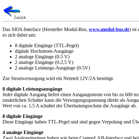
Das SIOS-Interface (Hersteller Modul-Bus,
www.modul-bus.de
) is
es sich dabei um:
8 digitale Eingänge (TTL-Pegel)
digitale Hochstrom-Ausgänge
2 analoge Eingänge (0-5 V)
2 analoge Eingänge (0-2,5 V)
2 analoge Leistungs-Ausgänge (0-5V)
Zur Stromversorgung wird ein Netzteil 12V/2A benötigt.
8 digitale Leistungsausgänge
Jeder digitale Ausgang liefert einen Ausgangsstrom von bis zu 600 
zusätzlichen Schalter kann die Versorgungsspannung direkt als Ausg
Wert von ca. 1,5 A schaltet der Überlastungsschutz die Ausgänge ab.
8 digitale Eingänge
Diese Eingänge haben TTL-Pegel und sind gegen Verpolung und Über
4 analoge Eingänge
Zwei Analogeingänge haben wie beim CompuLAB-Interface und bei de