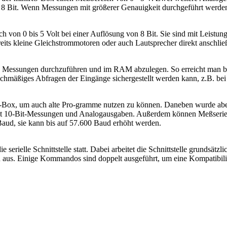
t 8 Bit. Wenn Messungen mit größerer Genauigkeit durchgeführt werden
von 0 bis 5 Volt bei einer Auflösung von 8 Bit. Sie sind mit Leistung
eits kleine Gleichstrommotoren oder auch Lautsprecher direkt anschlie
elle Messungen durchzuführen und im RAM abzulegen. So erreicht man 
ichmäßiges Abfragen der Eingänge sichergestellt werden kann, z.B. 
S-Box, um auch alte Pro-gramme nutzen zu können. Daneben wurde aber 
tützt 10-Bit-Messungen und Analogausgaben. Außerdem können Meßseri
aud, sie kann bis auf 57.600 Baud erhöht werden.
serielle Schnittstelle statt. Dabei arbeitet die Schnittstelle grundsätz
s. Einige Kommandos sind doppelt ausgeführt, um eine Kompatibilität