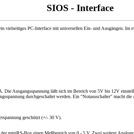
SIOS - Interface
t ein vielseitiges PC-Interface mit universellen Ein- und Ausgängen. Im 
mA. Die Ausgangsspannung läßt sich im Bereich von 5V bis 12V einstel
angsspannung durchgeschaltet werden. Ein "Notausschalter" macht die 
spannung geschützt (+/- 30 V).
r miniRS-Box einen Meßbereich von 0 - 5 V. Zwei weitere Analogein