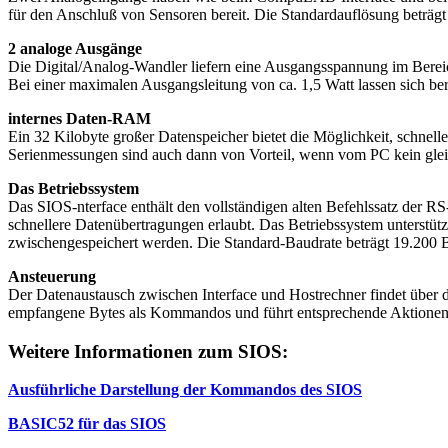
für den Anschluß von Sensoren bereit. Die Standardauflösung beträg
2 analoge Ausgänge
Die Digital/Analog-Wandler liefern eine Ausgangsspannung im Bereich 
Bei einer maximalen Ausgangsleitung von ca. 1,5 Watt lassen sich ber
internes Daten-RAM
Ein 32 Kilobyte großer Datenspeicher bietet die Möglichkeit, schn
Serienmessungen sind auch dann von Vorteil, wenn vom PC kein gle
Das Betriebssystem
Das SIOS-nterface enthält den vollständigen alten Befehlssatz der R
schnellere Datenübertragungen erlaubt. Das Betriebssystem unters
zwischengespeichert werden. Die Standard-Baudrate beträgt 19.200 B
Ansteuerung
Der Datenaustausch zwischen Interface und Hostrechner findet über die 
empfangene Bytes als Kommandos und führt entsprechende Aktionen au
Weitere Informationen zum SIOS:
Ausführliche Darstellung der Kommandos des SIOS
BASIC52 für das SIOS