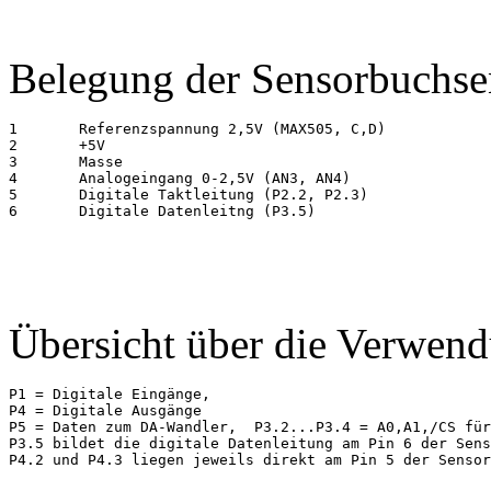
Belegung der Sensorbuchse
1       Referenzspannung 2,5V (MAX505, C,D)

2       +5V

3       Masse

4       Analogeingang 0-2,5V (AN3, AN4)

5       Digitale Taktleitung (P2.2, P2.3)

6       Digitale Datenleitng (P3.5)

Übersicht über die Verwend
P1 = Digitale Eingänge,

P4 = Digitale Ausgänge

P5 = Daten zum DA-Wandler,  P3.2...P3.4 = A0,A1,/CS für
P3.5 bildet die digitale Datenleitung am Pin 6 der Sens
P4.2 und P4.3 liegen jeweils direkt am Pin 5 der Sensor