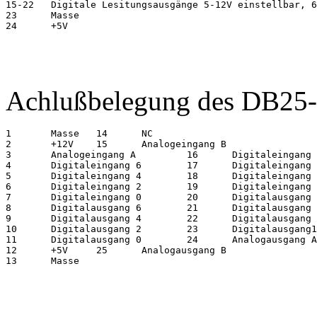
15-22   Digitale Lesitungsausgänge 5-12V einstellbar, 6
23      Masse

24      +5V

Achlußbelegung des DB25-
1       Masse   14      NC

2       +12V    15      Analogeingang B

3       Analogeingang A         16      Digitaleingang 
4       Digitaleingang 6        17      Digitaleingang 
5       Digitaleingang 4        18      Digitaleingang 
6       Digitaleingang 2        19      Digitaleingang 
7       Digitaleingang 0        20      Digitalausgang 
8       Digitalausgang 6        21      Digitalausgang 
9       Digitalausgang 4        22      Digitalausgang 
10      Digitalausgang 2        23      Digitalausgang1

11      Digitalausgang 0        24      Analogausgang A

12      +5V     25      Analogausgang B

13      Masse           
