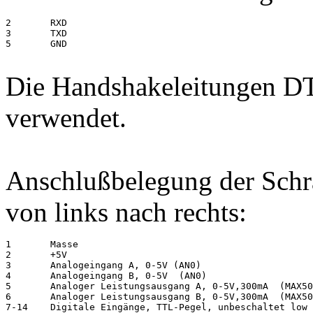
2       RXD

3       TXD

5       GND

Die Handshakeleitungen D
verwendet.
Anschlußbelegung der Sc
von links nach rechts:
1       Masse

2       +5V

3       Analogeingang A, 0-5V (AN0)

4       Analogeingang B, 0-5V  (AN0)

5       Analoger Leistungsausgang A, 0-5V,300mA  (MAX50
6       Analoger Leistungsausgang B, 0-5V,300mA  (MAX50
7-14    Digitale Eingänge, TTL-Pegel, unbeschaltet low 