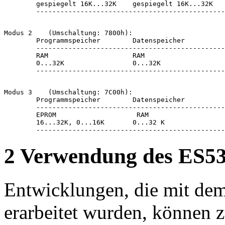
        gespiegelt 16K...32K    gespiegelt 16K...32K

        -----------------------------------------------
Modus 2    (Umschaltung: 7800h):

        Programmspeicher        Datenspeicher

        -----------------------------------------------
        RAM                     RAM

        0...32K                 0...32K

        -----------------------------------------------
Modus 3    (Umschaltung: 7C00h):

        Programmspeicher        Datenspeicher

        -----------------------------------------------
        EPROM                    RAM

        16...32K, 0...16K       0...32 K   

2 Verwendung des ES53
Entwicklungen, die mit de
erarbeitet wurden, können