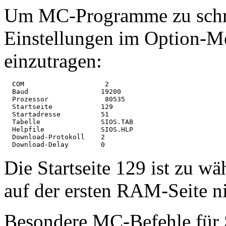
Um MC-Programme zu schrei
Einstellungen im Option-M
einzutragen:
  COM                    2

  Baud                  19200   

  Prozessor              80535

  Startseite            129

  Startadresse          51

  Tabelle               SIOS.TAB

  Helpfile              SIOS.HLP

  Download-Protokoll    2

Die Startseite 129 ist zu w
auf der ersten RAM-Seite ni
Besondere MC-Befehle für