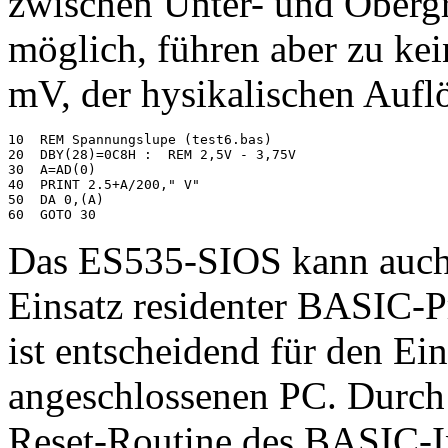
zwischen Unter- und Oberg
möglich, führen aber zu kei
mV, der hysikalischen Auf
10  REM Spannungslupe (test6.bas)

20  DBY(28)=0C8H :  REM 2,5V - 3,75V

30  A=AD(0)

40  PRINT 2.5+A/200," V"

50  DA 0,(A)

Das ES535-SIOS kann auch
Einsatz residenter BASIC-
ist entscheidend für den Ei
angeschlossenen PC. Durch 
Reset-Routine des BASIC-In