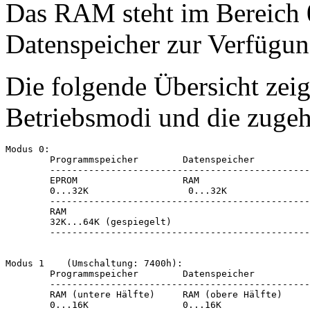
Das RAM steht im Bereich 0
Datenspeicher zur Verfügun
Die folgende Übersicht zeig
Betriebsmodi und die zugeh
Modus 0:

        Programmspeicher        Datenspeicher   

        -----------------------------------------------
        EPROM                   RAM

        0...32K                  0...32K

        -----------------------------------------------
        RAM                     

        32K...64K (gespiegelt)

        -----------------------------------------------
Modus 1    (Umschaltung: 7400h):

        Programmspeicher        Datenspeicher

        -----------------------------------------------
        RAM (untere Hälfte)     RAM (obere Hälfte)

        0...16K                 0...16K
