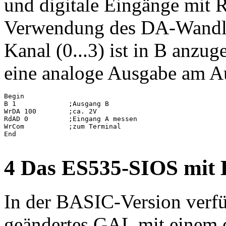
und digitale Eingänge mit R
Verwendung des DA-Wand
Kanal (0...3) ist in B anzug
eine analoge Ausgabe am A
Begin

B 1             ;Ausgang B

WrDA 100        ;ca. 2V

RdAD 0          ;Eingang A messen

WrCom           ;zum Terminal

End

4 Das ES535-SIOS mit
In der BASIC-Version verfü
geändertes GAL mit einem 