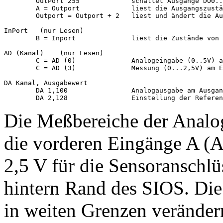
        OutPort 255             schaltet Ausgänge DO0..
        A = Outport             liest die Ausgangszustä
        Outport = Outport + 2   liest und ändert die Au
InPort   (nur Lesen)    

        B = Inport              liest die Zustände von 
AD (Kanal)    (nur Lesen)

        C = AD (0)              Analogeingabe (0..5V) a
        C = AD (3)              Messung (0...2,5V) am E
DA Kanal, Ausgabewert   

        DA 1,100                Analogausgabe am Ausgan
Die Meßbereiche der Analog
die vorderen Eingänge A (A
2,5 V für die Sensoranschl
hintern Rand des SIOS. Die
in weiten Grenzen verändern