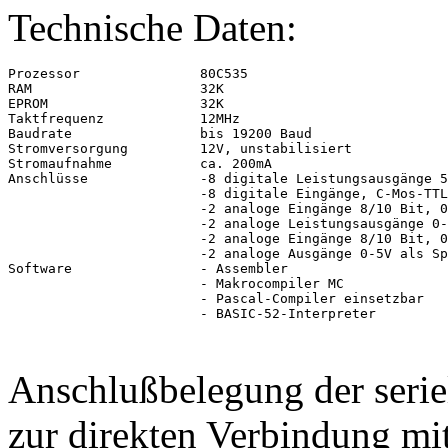
Technische Daten:
Prozessor               80C535

RAM                     32K

EPROM                   32K

Taktfrequenz            12MHz

Baudrate                bis 19200 Baud

Stromversorgung         12V, unstabilisiert

Stromaufnahme           ca. 200mA

Anschlüsse              -8 digitale Leistungsausgänge 5
                        -8 digitale Eingänge, C-Mos-TTL
                        -2 analoge Eingänge 8/10 Bit, 0
                        -2 analoge Leistungsausgänge 0-
                        -2 analoge Eingänge 8/10 Bit, 0
                        -2 analoge Ausgänge 0-5V als Sp
Software                - Assembler

                        - Makrocompiler MC

                        - Pascal-Compiler einsetzbar

                        - BASIC-52-Interpreter

Anschlußbelegung der seriel
zur direkten Verbindung mi