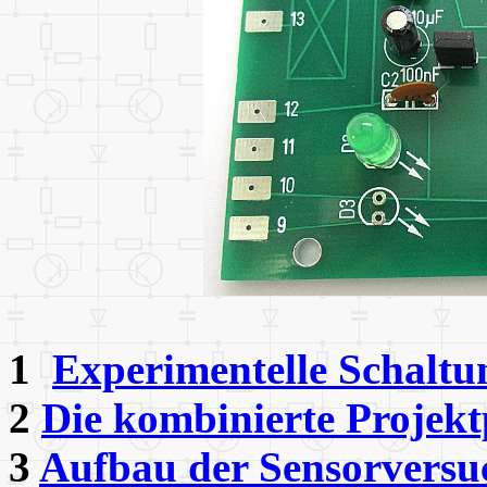
1
Experimentelle Schaltu
2
Die kombinierte Projekt
3
Aufbau der Sensorversu