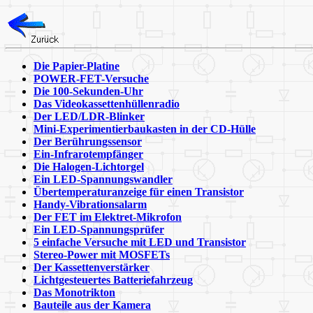
Die Papier-Platine
POWER-FET-Versuche
Die 100-Sekunden-Uhr
Das Videokassettenhüllenradio
Der LED/LDR-Blinker
Mini-Experimentierbaukasten in der CD-Hülle
Der Berührungssensor
Ein-Infrarotempfänger
Die Halogen-Lichtorgel
Ein LED-Spannungswandler
Übertemperaturanzeige für einen Transistor
Handy-Vibrationsalarm
Der FET im Elektret-Mikrofon
Ein LED-Spannungsprüfer
5 einfache Versuche mit LED und Transistor
Stereo-Power mit MOSFETs
Der Kassettenverstärker
Lichtgesteuertes Batteriefahrzeug
Das Monotrikton
Bauteile aus der Kamera