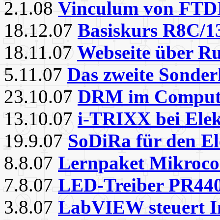
2.1.08
Vinculum von FTD
18.12.07
Basiskurs R8C/1
18.11.07
Webseite über R
5.11.07
Das zweite Sonder
23.10.07
DRM im Compute
13.10.07
i-TRIXX bei Ele
19.9.07
SoDiRa für den E
8.8.07
Lernpaket Mikrocon
7.8.07
LED-Treiber PR440
3.8.07
LabVIEW steuert I