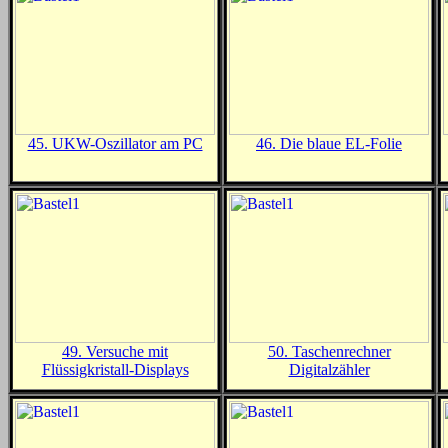
45. UKW-Oszillator am PC
46. Die blaue EL-Folie
49. Versuche mit
50. Taschenrechner
Flüssigkristall-Displays
Digitalzähler