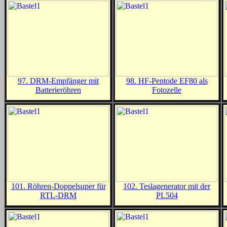
97. DRM-Empfänger mit
98. HF-Pentode EF80 als
Batterieröhren
Fotozelle
101. Röhren-Doppelsuper für
102. Teslagenerator mit der
RTL-DRM
PL504